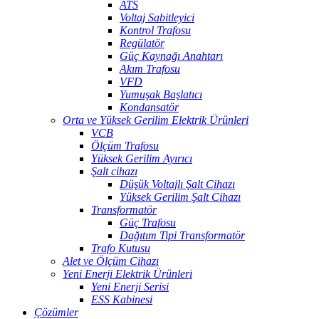
ATS
Voltaj Sabitleyici
Kontrol Trafosu
Regülatör
Güç Kaynağı Anahtarı
Akım Trafosu
VFD
Yumuşak Başlatıcı
Kondansatör
Orta ve Yüksek Gerilim Elektrik Ürünleri
VCB
Ölçüm Trafosu
Yüksek Gerilim Ayırıcı
Şalt cihazı
Düşük Voltajlı Şalt Cihazı
Yüksek Gerilim Şalt Cihazı
Transformatör
Güç Trafosu
Dağıtım Tipi Transformatör
Trafo Kutusu
Alet ve Ölçüm Cihazı
Yeni Enerji Elektrik Ürünleri
Yeni Enerji Serisi
ESS Kabinesi
Çözümler