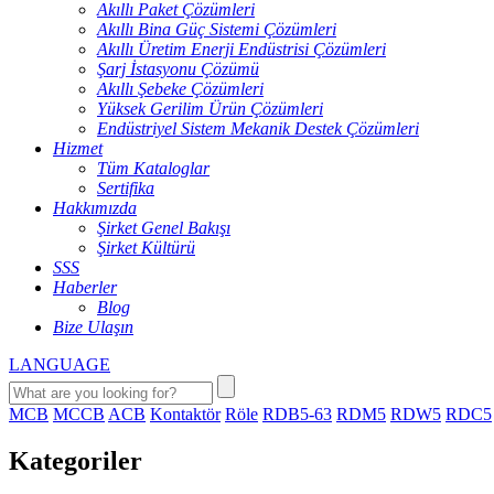
Akıllı Paket Çözümleri
Akıllı Bina Güç Sistemi Çözümleri
Akıllı Üretim Enerji Endüstrisi Çözümleri
Şarj İstasyonu Çözümü
Akıllı Şebeke Çözümleri
Yüksek Gerilim Ürün Çözümleri
Endüstriyel Sistem Mekanik Destek Çözümleri
Hizmet
Tüm Kataloglar
Sertifika
Hakkımızda
Şirket Genel Bakışı
Şirket Kültürü
SSS
Haberler
Blog
Bize Ulaşın
LANGUAGE
MCB
MCCB
ACB
Kontaktör
Röle
RDB5-63
RDM5
RDW5
RDC5
Kategoriler