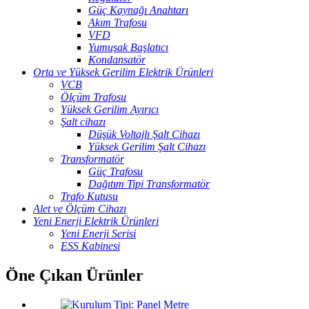
Güç Kaynağı Anahtarı
Akım Trafosu
VFD
Yumuşak Başlatıcı
Kondansatör
Orta ve Yüksek Gerilim Elektrik Ürünleri
VCB
Ölçüm Trafosu
Yüksek Gerilim Ayırıcı
Şalt cihazı
Düşük Voltajlı Şalt Cihazı
Yüksek Gerilim Şalt Cihazı
Transformatör
Güç Trafosu
Dağıtım Tipi Transformatör
Trafo Kutusu
Alet ve Ölçüm Cihazı
Yeni Enerji Elektrik Ürünleri
Yeni Enerji Serisi
ESS Kabinesi
Öne Çıkan Ürünler