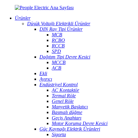
Ürünler
Düşük Voltajlı Elektrikli Ürünler
DIN Ray Tipi Ürünler
MCB
RCBO
RCCB
SPD
Dağıtım Tipi Devre Kesici
MCCB
ACB
Ekli
Ayırıcı
Endüstriyel Kontrol
AC Kontaktör
Termal Röle
Genel Röle
Manyetik Başlatıcı
Basmalı düğme
Geçiş Anahtarı
Motor Koruma Devre Kesici
Güç Kaynağı Elektrik Ürünleri
Sigorta