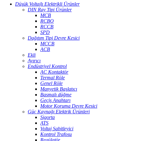
Düşük Voltajlı Elektrikli Ürünler
DIN Ray Tipi Ürünler
MCB
RCBO
RCCB
SPD
Dağıtım Tipi Devre Kesici
MCCB
ACB
Ekli
Ayırıcı
Endüstriyel Kontrol
AC Kontaktör
Termal Röle
Genel Röle
Manyetik Başlatıcı
Basmalı düğme
Geçiş Anahtarı
Motor Koruma Devre Kesici
Güç Kaynağı Elektrik Ürünleri
Sigorta
ATS
Voltaj Sabitleyici
Kontrol Trafosu
Regülatör