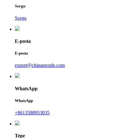
Sorgu
Sorgu
E-posta
E-posta
export@chinapeople.com
WhatsApp
WhatsApp
+8613588953035
Tepe