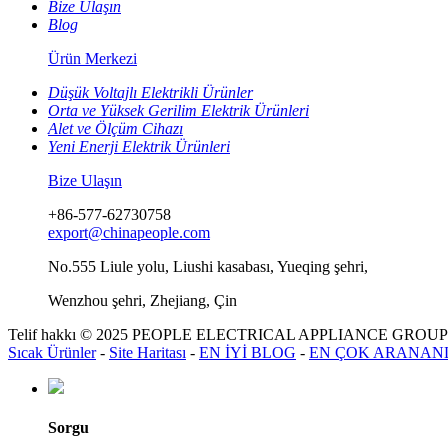
Bize Ulaşın
Blog
Ürün Merkezi
Düşük Voltajlı Elektrikli Ürünler
Orta ve Yüksek Gerilim Elektrik Ürünleri
Alet ve Ölçüm Cihazı
Yeni Enerji Elektrik Ürünleri
Bize Ulaşın
+86-577-62730758
export@chinapeople.com
No.555 Liule yolu, Liushi kasabası, Yueqing şehri,
Wenzhou şehri, Zhejiang, Çin
Telif hakkı © 2025 PEOPLE ELECTRICAL APPLIANCE GROUP Co.,LT
Sıcak Ürünler
-
Site Haritası
-
EN İYİ BLOG
-
EN ÇOK ARANAN
Sorgu